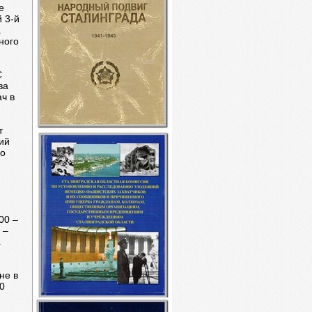
е
 3-й
.
ного
С
ва
ч в
т
ий
по
00 –
 –
.
не в
0