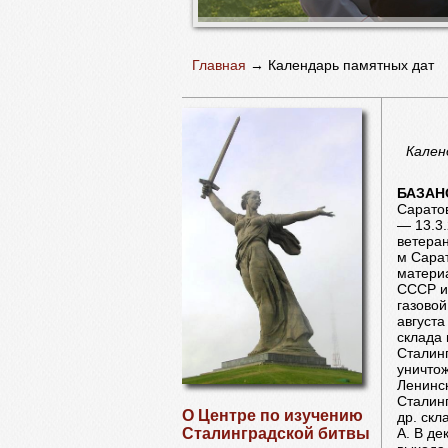
Главная
→
Календарь памятных дат
Кален
БАЗАН
Саратов
— 13.3.
ветеран
м Сара
матери
СССР им
газовой
августа
склада
Сталинг
уничтож
Ленинск
Сталинг
О Центре по изучению
др. скл
А. В де
Сталинградской битвы