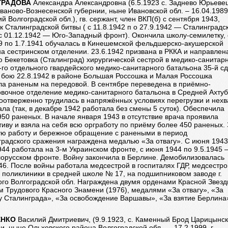
ГРАДОВА
Александра Александровна (6.5.1923 с. Заднево Юрьеве
ваново-Вознесенской губернии, ныне Ивановской обл. – 16.04.1989,
й Волгоградской обл.), гв. сержант, член ВКП(б) с сентября 1943,
к Сталинградской битвы ( с 11.8.1942 п о 27.9.1942 — Сталинградс
с 01.12.1942 — Юго-Западный фронт). Окончила школу-семилетку, 
39 по 1.7.1941 обучалась в Кинешемской фельдшерско-акушерской
а сестринском отделении. 23.6.1942 призвана в РККА и направлен
 Бекетовка (Сталинград) хирургической сестрой в медико-санитар
-го отдельного гвардейского медико-санитарного батальона 35-й сд
 бою 22.8.1942 в районе Большая Россошка и Малая Россошка
ла раненым на передовой. В сентябре переведена в приёмно-
овочное отделение медико-санитарного батальона в Средней Ахтуб
оотверженно трудилась в напряжённых условиях перегрузки и нехв
ла (так, в декабре 1942 работала без смены 5 суток). Обеспечила
50 раненых. В начале января 1943 в отсутствие врача проявила
иву и взяла на себя всю оргработу по приёму более 450 раненых. 
ую работу и бережное обращение с ранеными в период
градского сражения награждена медалью «За отвагу». С июня 1943
44 работала на 3-м Украинском фронте, с июня 1944 по 9.5.1945 
лорусском фронте. Войну закончила в Берлине. Демобилизовалась
46. После войны работала медсестрой в госпиталях ГДР, медсестро
 поликлиники в средней школе № 17, на подшипниковом заводе г.
ого Волгоградской обл. Награждена двумя орденами Красной Звезд
 Трудового Красного Знамени (1976), медалями «За отвагу», «За
у Сталинграда», «За освобождение Варшавы», «За взятие Берлина
ЕНКО
Василий Дмитриевич, (9.9.1923, с. Каменный Брод Царицынс
и, ныне Ольховского района Волгоградской обл. — 17.2.1999, г.