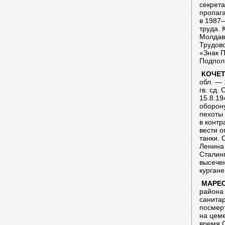
секрета
пропаг
в 1987—
труда. 
Молдави
Трудово
«Знак П
Подполк
КОЧЕ
обл. — 
гв. сд.
15.8.19
оборон
пехоты
в контр
вести о
танки.
Ленина 
Сталинг
высече
кургане
МАРЕ
района 
санитар
посмерт
на цем
время С