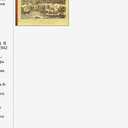
 на
). В
1942
—
рь
ика
 8-
ого
а
го