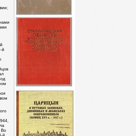
вии;
енами
нами
ой
0-й
л
йцов
ал
под
ном
роя
евом
кого
1944,
ла
 Во
3-й