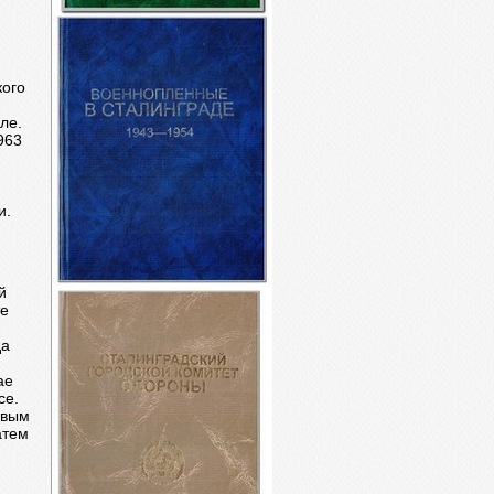
кого
ле.
963
и.
й
те
да
ае
се.
рвым
атем