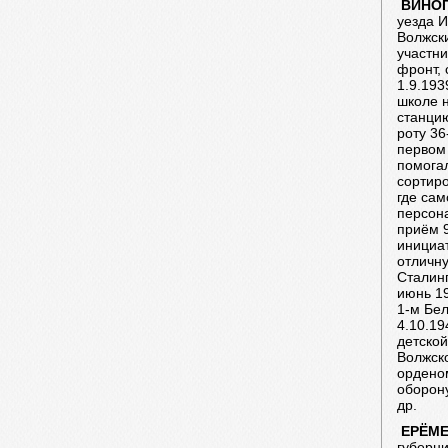
ВИНО
уезда И
Волжски
участни
фронт, 
1.9.19
школе н
станцию
роту 36
первом
помога
сортир
где сам
персона
приём 9
инициат
отличн
Сталин
июнь 19
1-м Бе
4.10.19
детской
Волжск
орденом
оборон
др.
ЕРЁМ
губерни