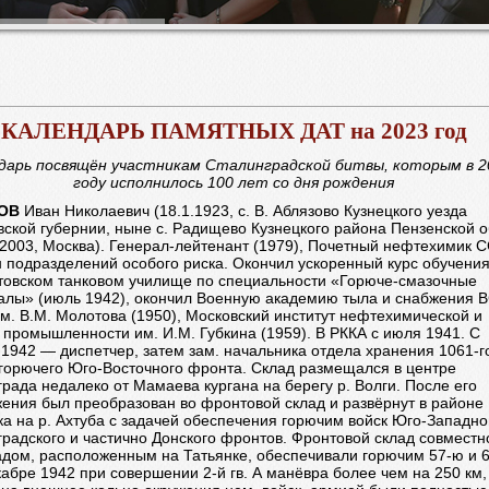
КАЛЕНДАРЬ ПАМЯТНЫХ ДАТ на 2023 год
дарь посвящён участникам Сталинградской битвы, которым в 2
году исполнилось
100 лет со дня рождения
ОВ
Иван Николаевич (18.1.1923, с. В. Аблязово Кузнецкого уезда
ской губернии, ныне с. Радищево Кузнецкого района Пензенской о
2003, Москва). Генерал-лейтенант (1979), Почетный нефтехимик С
 подразделений особого риска. Окончил ускоренный курс обучения
товском танковом училище по специальности «Горюче-смазочные
алы» (июль 1942), окончил Военную академию тыла и снабжения 
. В.М. Молотова (1950), Московский институт нефтехимической и
 промышленности им. И.М. Губкина (1959). В РККА с июля 1941. С
 1942 — диспетчер, затем зам. начальника отдела хранения 1061-г
 горючего Юго-Восточного фронта. Склад размещался в центре
рада недалеко от Мамаева кургана на берегу р. Волги. После его
ения был преобразован во фронтовой склад и развёрнут в районе
а на р. Ахтуба с задачей обеспечения горючим войск Юго-Западно
радского и частично Донского фронтов. Фронтовой склад совместн
адом, расположенным на Татьянке, обеспечивали горючим 57-ю и 
кабре 1942 при совершении 2-й гв. А манёвра более чем на 250 км,