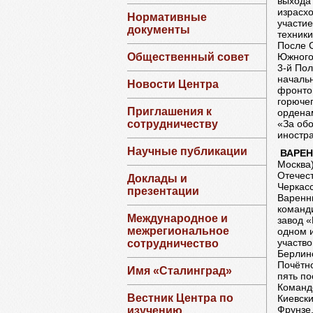
выхода
израсх
Нормативные
участие
документы
техники
После С
Южного,
Общественный совет
3-й По
началь
Новости Центра
фронто
горючег
Приглашения к
орденам
«За обо
сотрудничеству
иностр
Научные публикации
ВАРЕ
Москва)
Отечест
Доклады и
Черкасс
презентации
Варенн
команд
Международное и
завод «
межрегиональное
одном и
участво
сотрудничество
Берлинс
Почётн
Имя «Сталинград»
пять по
Команд
Вестник Центра по
Киевски
Фрунзе.
изучению