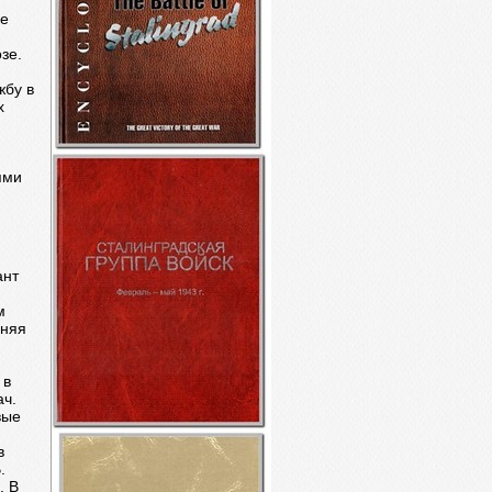
ое
зе.
жбу в
х
ями
ант
м
оняя
 в
ач.
вые
в
.
. В