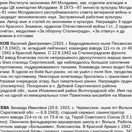
рем Института экономики АН Молдавии, зав. отделом агитации и
анды ЦК компартии Молдавии. В 1973—87 министр культуры Молда
91 член Молдавского республиканского совета ветеранов войны и
Кандидат экономических наук. Заслуженный работник культуры
и. Автор книг и статей по экономике и культуре. Награждён 3 орд
го Красного Знамени, орденом Отечественной войны I ст., 2 орде
очёта», медалями «За оборону Сталинграда», «За отвагу» и др.
овник в отставке.
ТКОВ
Василий Дмитриевич (1923, г. Беднодемьянск ныне Пензенск
17.8.1942), гв. младший лейтенант, командир взвода 111-го гв. сп 4
 С 1941 в Красной Армии. С 12.8.1942 на Сталинградском фронте.
42 взвод Кочеткова после непрерывного двухсуточного марша заня
у близ станицы Сиротинской, где наблюдалось большое скопление
 противника, поддерживаемого танками. Комвзвода лично водил бо
атаки. В одном из боёв был ранен, но не ушёл с поля боя, продолж
гонь по противнику. Некоторые кочетковцы бросились с гранатами 
 Отражая очередную атаку, был смертельно ранен. Награждён орде
(посмертно). Похоронен в х. Дубовой Сиротинского района
радской обл., ныне Иловлинский район Волгоградской обл. Имя ге
но на одной из мемориальных плит Памятника-ансамбля на Мама
.
СЕВА
Зинаида Ивановна (20.6. 1923, с. Черкасское, ныне пгт Вольс
Саратовской обл. — 6.8.1943), старший сержант, санинструктор
ного взвода 214-го гв. сп 73-й гв. сд. Герой Советского Союза (5.3.
но). Окончила фельдшерско-акушерскую школу в г. Вольск. Работа
ентном заводе «Большевик». Комсомолка. В Красной Армии с 1942.
талинградской битвы сержант, санинструктор санитарной роты, 34