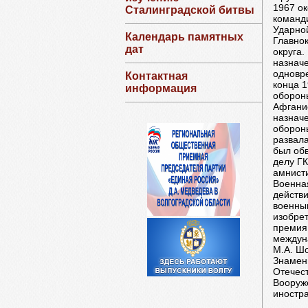
1967 о
Сталинградской битвы
команди
Ударной
Календарь памятных
Главно
дат
округа.
назнач
одновр
Контактная
конца 
информация
оборон
Афганис
назнач
обороны
развала
был обв
делу Г
амнисти
Военная
действи
военны
изобре
премия 
междун
М.А. Ш
Знамени
Отечест
Вооружё
иностр