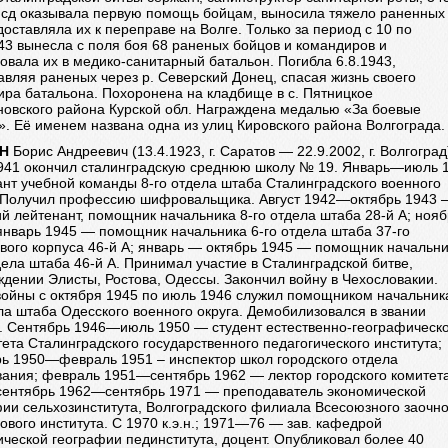
й сд оказывала первую помощь бойцам, выносила тяжело раненных
доставляла их к переправе на Волге. Только за период с 10 по
43 вынесла с поля боя 68 раненых бойцов и командиров и
овала их в медико-санитарный батальон. Погибла 6.8.1943,
вляя раненых через р. Северский Донец, спасая жизнь своего
ира батальона. Похоронена на кладбище в с. Пятницкое
новского района Курской обл. Награждена медалью «За боевые
». Её именем названа одна из улиц Кировского района Волгограда.
Н
Борис Андреевич (13.4.1923, г. Саратов — 22.9.2002, г. Волгоград
941 окончил сталинградскую среднюю школу № 19. Январь—июль 
нт учебной команды 8-го отдела штаба Сталинградского военного
. Получил профессию шифровальщика. Август 1942—октябрь 1943 
 лейтенант, помощник начальника 8-го отдела штаба 28-й А; нояб
нварь 1945 — помощник начальника 6-го отдела штаба 37-го
вого корпуса 46-й А; январь — октябрь 1945 — помощник начальн
дела штаба 46-й А. Принимал участие в Сталинградской битве,
дении Элисты, Ростова, Одессы. Закончил войну в Чехословакии.
войны с октября 1945 по июль 1946 служил помощником начальника
ла штаба Одесского военного округа. Демобилизовался в звании
. Сентябрь 1946—июль 1950 — студент естественно-географическ
ета Сталинградского государственного педагогического института;
рь 1950—февраль 1951 – инспектор школ городского отдела
вания; февраль 1951—сентябрь 1962 — лектор городского комитет
сентябрь 1962—сентябрь 1971 — преподаватель экономической
ии сельхозинститута, Волгоградского филиала Всесоюзного заочно
вого института. С 1970 к.э.н.; 1971—76 — зав. кафедрой
ческой географии пединститута, доцент. Опубликовал более 40