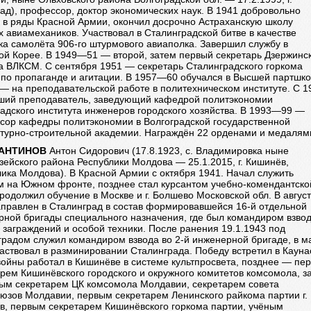
ад), профессор, доктор экономических наук. В 1941 добровольно
 в ряды Красной Армии, окончил досрочно Астраханскую школу
 авиамехаников. Участвовал в Сталинградской битве в качестве
а самолёта 906-го штурмового авиаполка. Завершил службу в
ой Корее. В 1949—51 — второй, затем первый секретарь Дзержинс
а ВЛКСМ. С сентября 1951 — секретарь Сталинградского горкома
по пропаганде и агитации. В 1957—60 обучался в Высшей партшко
— на преподавательской работе в политехническом институте. С 1
ший преподаватель, заведующий кафедрой политэкономии
адского института инженеров городского хозяйства. В 1993—99 —
сор кафедры политэкономии в Волгоградской государственной
ктурно-строительной академии. Награждён 22 орденами и медалям
АНТИНОВ
Антон Сидорович (17.8.1923, с. Владимировка ныне
ейского района Республики Молдова — 25.1.2015, г. Кишинёв,
ика Молдова). В Красной Армии с октября 1941. Начал служить
м на Южном фронте, позднее стал курсантом учебно-комендантско
родолжил обучение в Москве и г. Болшево Московской обл. В авгус
аправлен в Сталинград в состав формировавшейся 16-й отдельной
рной бригады специального назначения, где был командиром взво
заграждений и особой техники. После ранения 19.1.1943 под
градом служил командиром взвода во 2-й инженерной бригаде, в м
аствовал в разминировании Сталинграда. Победу встретил в Кауна
войны работал в Кишинёве в системе культпросвета, позднее — пе
рем Кишинёвского городского и окружного комитетов комсомола, з
ым секретарем ЦК комсомола Молдавии, секретарем совета
юзов Молдавии, первым секретарем Ленинского райкома партии г.
в, первым секретарем Кишинёвского горкома партии, учёным