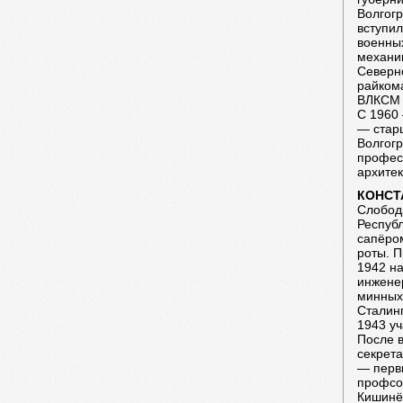
Волгогр
вступил
военных
механик
Северн
райком
ВЛКСМ 
С 1960 
— стар
Волгогр
профес
архите
КОНСТ
Слободз
Республ
сапёро
роты. П
1942 н
инжене
минных 
Сталин
1943 уч
После 
секрета
— перв
профсо
Кишинё