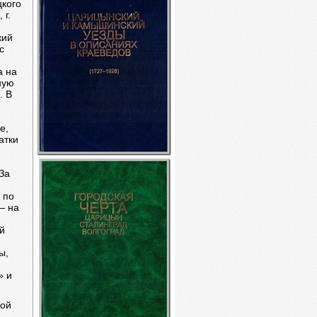
цкого
 г.
кий
с
а на
ную
. В
е,
атки
За
 по
— на
й
ы,
» и
кой