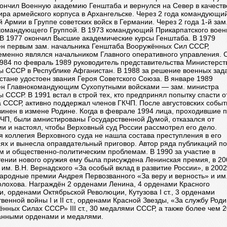
кончил Военную академию Генштаба и вернулся на Север в качеств
ра армейского корпуса в Архангельске. Через 2 года командующий
 Армии в Группе советских войск в Германии. Через 2 года 1-й зам
командующего Группой. В 1973 командующий Прикарпатского воен
 В 1977 окончил Высшие академические курсы Генштаба. В 1979
ен первым зам. начальника Генштаба Вооружённых Сил СССР,
еменно являлся начальником Главного оперативного управления. 
1984 по февраль 1989 руководитель представительства Министерст
ы СССР в Республике Афганистан. В 1988 за решение военных зада
тане удостоен звания Героя Советского Союза. В январе 1989
ен Главнокомандующим Сухопутными войсками — зам. министра
 СССР. В 1991 встал в строй тех, кто предпринял попытку спасти о
 СССР, активно поддержал членов ГКЧП. После августовских событ
инен в измене Родине. Когда в феврале 1994 лица, проходившие 
КЧП, были амнистированы Государственной Думой, отказался от
и и настоял, чтобы Верховный суд России рассмотрел его дело.
 коллегия Верховного суда не нашла состава преступления в его
ях и вынесла оправдательный приговор. Автор ряда публикаций по
м и общественно-политическим проблемам. В 1990 за участие в
тении нового оружия ему была присуждена Ленинская премия, в 20
им. В.Н. Вернадского «За особый вклад в развитие России», в 2002
ародные премии Андрея Первозванного «За веру и верность» и им
олохова. Награждён 2 орденами Ленина, 4 орденами Красного
, орденами Октябрьской Революции, Кутузова I ст., 3 орденами
венной войны I и II ст., орденами Красной Звезды, «За службу Роди
нных Силах СССР» III ст., 30 медалями СССР, а также более чем 2
анными орденами и медалями.