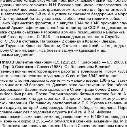
 на внешнее кольцо окружения нем. войск, армией были полностью
одованы запасы горючего. И.Н. Базанов принимал непосредственн
 в срочной доставке автотранспортом горючего для бронетанковой
 и автотранспорта 2-й гв. А в условиях снежного бездорожья и моро
талинградской битвы участвовал в обеспечении горючим войск
 4-го Украинского фронтов, а с августа 1944 по 1946 проходил слу
льской Армии, сформированной на территории СССР, на должностя
ника отдела снабжения горючим армии и помощником начальника
вой базы горючего. С 1946 – на командных должностях Службы
о. С 1988 в отставке. Награждён 2 орденами Красной Звезды,
и Трудового Красного Знамени, Отечественной войны I ст., медал
рону Сталинграда», «За боевые заслуги» (дважды) и др.,
анными медалями.
ННИКОВ
Валентин Иванович (15.12.1923, г. Краснодар — 6.5.2009, г.
, Герой Советского Союза (1988). С объявлением Великой
венной войны некоторое время работал в военкомате. Потом курс
кого военного пехотного училища. С сентября 1942 лейтенант
иков на Сталинградском фронте — командир взвода 138-й сд, зате
ир минометной батареи сп. Дивизия вела ожесточённые бои, обор
Баррикады». Варенников сражался в Сталинграде более 2 мес. В
з боёв был ранен. После Сталинградской битвы в составе 8-й гв. А
вал в сражениях на др. фронтах. В апреле—мае принимал участие
кой операции. По личному распоряжению Г. К. Жукова назначен н
ого караула, который сопровождал Знамя Победы из Берлина. Пер
слевоенных лет продолжал служить в 8-й гв. А В.И. Чуйкова.
овал различными воинскими подразделениями. В 1950 переведён 
й военный округ. В 1951—54 обучался в Военной академии им. М.В
 По окончании прослужил около 15 лет в Северном военном округе