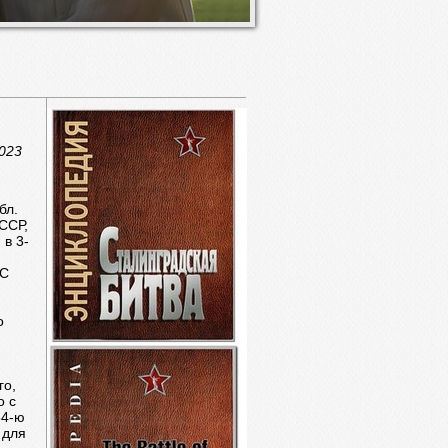
023
бл.
ССР,
 в 3-
ВС
о
го,
о с
64-ю
 для