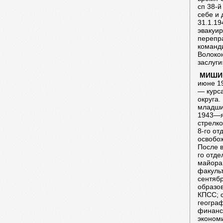
сп 38-
себе и 
31.1.19
эвакуир
перепра
команд
Волоко
заслуги
МИШИ
июне 1
— курса
округа
младший
1943—я
стрелко
8-го от
освобож
После 
го отде
майора
факульт
сентяб
образо
КПСС; 
географ
финансо
экономи